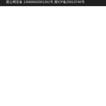
冀公网安备 13060602001261号
冀ICP备20013740号