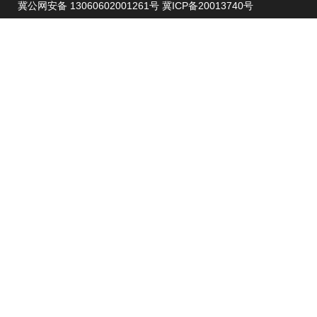
冀公网安备 13060602001261号
冀ICP备20013740号