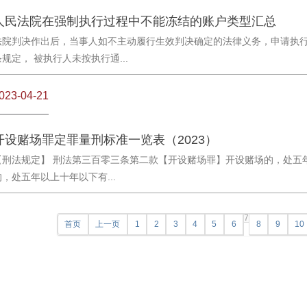
人民法院在强制执行过程中不能冻结的账户类型汇总
法院判决作出后，当事人如不主动履行生效判决确定的法律义务，申请执行
条规定， 被执行人未按执行通...
023-04-21
开设赌场罪定罪量刑标准一览表（2023）
【刑法规定】 刑法第三百零三条第二款【开设赌场罪】开设赌场的，处五
的，处五年以上十年以下有...
7
首页
上一页
1
2
3
4
5
6
8
9
10