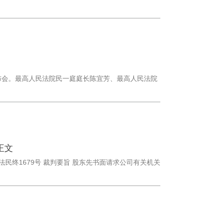
发布会。最高人民法院民一庭庭长陈宜芳、最高人民法院
正文
法民终1679号 裁判要旨 股东先书面请求公司有关机关