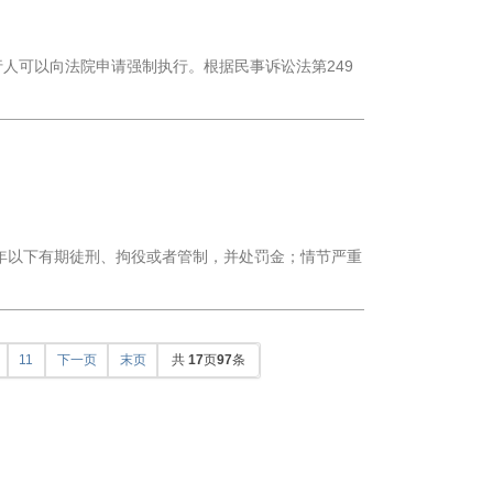
人可以向法院申请强制执行。根据民事诉讼法第249
年以下有期徒刑、拘役或者管制，并处罚金；情节严重
11
下一页
末页
共
17
页
97
条